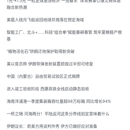
1元→7.3元 一粒足球激活经济“一池春水” 体育赛事引爆文商体旅
融合新热潮
美载人绕月飞船返回地球并溅落在预定海域
智能工厂、北斗+……科技“组合拳”赋能春耕春管 筑牢夏粮稳产根
基
“植物活化石”珙桐迁地保护取得新突破
美以官员称 伊朗导弹发射装置损毁过半但可修复
中国（内蒙古）自由贸易试验区正式揭牌
进入竣工验收阶段 西康高铁全线启动静态验收
海南洋浦港一季度集装箱吞吐量超98万标箱 同比增长94%
一桥之隔 河海两分！平陆运河这条分界线划定意味着什么
伊朗议长：若美方用谈判作秀 伊方已做好应对准备