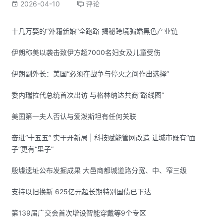
2026-04-10
评论
十几万娶的“外籍新娘”全跑路 揭秘跨境骗婚黑色产业链
伊朗称美以袭击致伊方超7000名妇女及儿童受伤
伊朗副外长：美国“必须在战争与停火之间作出选择”
委内瑞拉代总统首次出访 与格林纳达共商“路线图”
美国第一夫人否认与爱泼斯坦有任何关联
奋进“十五五” 实干开新局 | 科技赋能管网改造 让城市既有“面
子”更有“里子”
殷墟遗址公布发掘成果 大邑商都城道路分宽、中、窄三级
支持以旧换新 625亿元超长期特别国债已下达
第139届广交会首次增设智能穿戴等9个专区