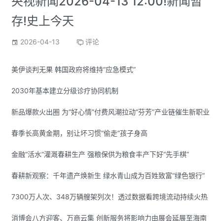
央视新闻2026-04-13 12:00!新闻暂
存!史上今天
2026-04-13
评论
美伊谈判无果 韩国政府将维持“应急模式”
2030年基本建立分级诊疗协同机制
新品爆款火出圈 为“好心情”付费风潮拉动“芬芳”产业链催生新职业
春季长高黄金期，别让坏习惯“偷走”孩子身高
金融“活水”灌溉春耕生产 强粮保供为粮食丰产下好“先手棋”
春耕新观察：千年遗产焕新生 绿水青山成为百姓致富“绿色银行”
7300万人次、348万辆艘架列次！透过数据看跨境流动持续火热
消博会八方迎客、万商云集 创新服务将影响力由展会延展至海南