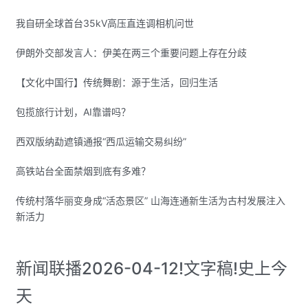
我自研全球首台35kV高压直连调相机问世
伊朗外交部发言人：伊美在两三个重要问题上存在分歧
【文化中国行】传统舞剧：源于生活，回归生活
包揽旅行计划，AI靠谱吗？
西双版纳勐遮镇通报“西瓜运输交易纠纷”
高铁站台全面禁烟到底有多难？
传统村落华丽变身成“活态景区” 山海连通新生活为古村发展注入
新活力
新闻联播2026-04-12!文字稿!史上今
天