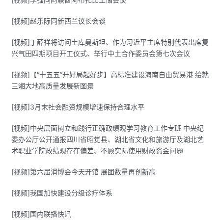
[视频]赵乐际同新西兰议长会谈
[视频]丁薛祥将访问土库曼斯坦、作为习近平主席特别代表出席复
兴气田四期项目开工仪式、举行中土合作委员会第七次会议
[视频]【“十五五”开好局起好步】高标准建设海南自由贸易港 绘就
三湘大地高质量发展新图景
[视频]3月末社会融资规模增速保持合理水平
[视频]中央层面树立和践行正确政绩观学习教育工作专班 中央纪
委办公厅公开通报四川省昭觉县、湖北省文化和旅游厅及湖北艺
术职业学院政绩观存在偏差、不顾实际使用财政资金问题
[视频]第六届消博会今天开馆 展团数量再创新高
[视频]我国加快建设分级诊疗体系
[视频]国内联播快讯