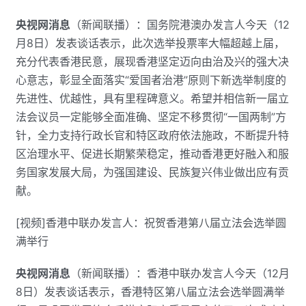
央视网消息
（新闻联播）：国务院港澳办发言人今天（12
月8日）发表谈话表示，此次选举投票率大幅超越上届，
充分代表香港民意，展现香港坚定迈向由治及兴的强大决
心意志，彰显全面落实“爱国者治港”原则下新选举制度的
先进性、优越性，具有里程碑意义。希望并相信新一届立
法会议员一定能够全面准确、坚定不移贯彻“一国两制”方
针，全力支持行政长官和特区政府依法施政，不断提升特
区治理水平、促进长期繁荣稳定，推动香港更好融入和服
务国家发展大局，为强国建设、民族复兴伟业做出应有贡
献。
[视频]香港中联办发言人：祝贺香港第八届立法会选举圆
满举行
央视网消息
（新闻联播）：香港中联办发言人今天（12月
8日）发表谈话表示，香港特区第八届立法会选举圆满举