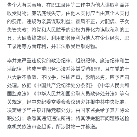
告个人有关事项，在职工录用等工作中为他人谋取利益并
收受财物；廉洁底线失守，由他人支付应当由其个人支付
的费用，违规为亲属谋取利益；家风不正，对配偶、子女
失管失教；将党和人民赋予的公权力异化为谋取私利的工
具，大肆收钱敛财，利用职务便利为他人在企业经营、职
工录用等方面谋利，并非法收受巨额财物。
毕井泉严重违反党的政治纪律、组织纪律、廉洁纪律和生
活纪律，构成严重职务违法并涉嫌受贿犯罪，且在党的十
八大后不收敛、不收手，性质严重，影响恶劣，应予严肃
处理。依据《中国共产党纪律处分条例》《中华人民共和
国监察法》《中华人民共和国公职人员政务处分法》等有
关规定，经中央纪委常委会会议研究并报中共中央批准，
决定给予毕井泉开除党籍处分；由国家监委给予其开除公
职处分；收缴其违纪违法所得；将其涉嫌犯罪问题移送检
察机关依法审查起诉，所涉财物一并移送。