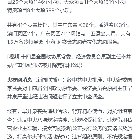
目26个大项1146个小项、大众项目11个大项131个小项、
特奥项目9个大项599个小项。
共有41个竞赛场馆，其中广东赛区36个，香港赛区3个，
澳门赛区2个，广东赛区21个场馆与十五运会共用。共有
1.5万名残特奥会“小海豚”赛会志愿者提供志愿服务。
[视频]十四届全国政协原常委、经济委员会原副主任毕井
泉严重违纪违法被开除党籍和公职
央视网消息
（新闻联播）：经中共中央批准，中央纪委国
家监委对十四届全国政协原常委、经济委员会原副主任毕
井泉严重违纪违法问题进行了立案审查调查。
经查，毕井泉丧失理想信念，背弃初心使命，对抗组织审
查；违反中央八项规定精神，违规收受礼金，违规借用私
营企业主车辆，接受可能影响公正执行公务的宴请以及旅
游、打高尔夫球等活动安排；违背组织原则，不按规定报