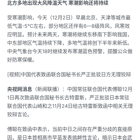
北方多地出现大风降温天气 寒潮影响还将持续
受寒潮影响，今天（12月2日）早晨北京、天津等城市最
低气温-5℃左右，部分地区还伴有6—8级阵风，风寒效
应明显。预计未来两天，寒潮将继续东移南下影响我国，
中东部地区气温持续下降，多地气温将创下半年来新低。
中央气象台今天18时继续发布寒潮蓝色预警，提醒公众做
好防寒保暖。
[视频]中国代表致函联合国秘书长严正批驳日方无理狡辩
央视网消息
（新闻联播）：中国常驻联合国代表傅聪12月
1日再次致函联合国秘书长古特雷斯，严正批驳日本常驻
联合国代表山崎和之11月24日给古特雷斯致函中相关无理
狡辩言论。
傅聪在致函中表示，当前中日之间存在严重分歧的直接原
因，是日本首相高市早苗发表挑衅性言论，暗示日本会武