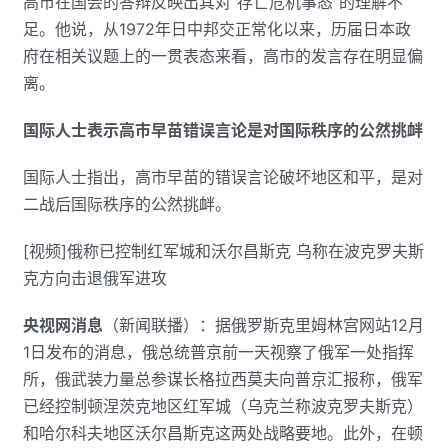
高市在国会的答辩反映出其对“存亡危机事态”的理解不
足。他说，从1972年日中邦交正常化以来，历届日本政
府在相关议题上的一贯表态来看，高市的发言存在明显偏
离。
国际人士表示高市早苗错误言论是对国际秩序的公然挑衅
国际人士指出，高市早苗的错误言论破坏地区和平，是对
二战后国际秩序的公然挑衅。
[视频]俄称已控制红军城和沃尔昌斯克 乌称在波克罗夫斯
克方向击退俄军进攻
央视网消息
（新闻联播）：据俄罗斯克里姆林宫网站12月
1日发布的消息，俄总统普京前一天视察了俄军一处指挥
所，俄武装力量总参谋长格拉西莫夫向普京汇报称，俄军
已经控制顿涅茨克地区红军城（乌克兰称波克罗夫斯克）
和哈尔科夫地区沃尔昌斯克这两处战略要地。此外，在顿