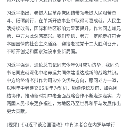
习近平指出，老挝人民革命党团结带领老挝人民艰苦奋
斗、砥砺前行，在革新开放事业中取得可喜成就，人民生
活持续改善，国际和地区影响力显著提升。作为同志加兄
弟，中方为此深感高兴。我们坚信，老方一定能走好符合
本国国情的社会主义道路，迎接老挝党十二大胜利召开，
不断开创党和国家建设事业新局面。
习近平强调，通伦总书记同志今年9月成功访华，我同总
书记同志就深化中老命运共同体建设达成新的战略共识。
中方始终将老挝作为周边外交优先方向，愿同老方一道，
以明年中老建交65周年为契机，赓续传统友谊，加强团
结协作，推动新时期中老全面战略合作不断走深走实，为
两国人民带来更多福祉，为地区乃至世界和平与发展作出
更大贡献。
[视频]《习近平谈治国理政》中肯读者会在内罗毕举行