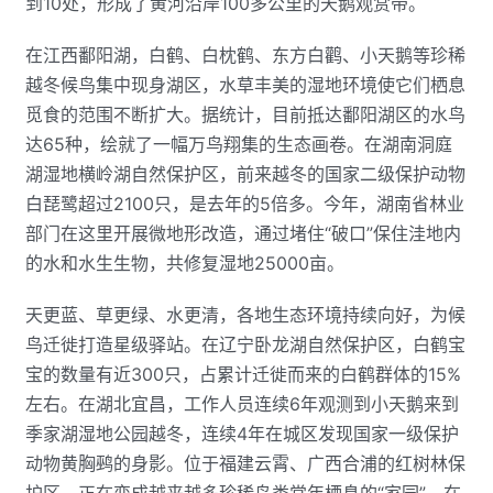
到10处，形成了黄河沿岸100多公里的天鹅观赏带。
在江西鄱阳湖，白鹤、白枕鹤、东方白鹳、小天鹅等珍稀
越冬候鸟集中现身湖区，水草丰美的湿地环境使它们栖息
觅食的范围不断扩大。据统计，目前抵达鄱阳湖区的水鸟
达65种，绘就了一幅万鸟翔集的生态画卷。在湖南洞庭
湖湿地横岭湖自然保护区，前来越冬的国家二级保护动物
白琵鹭超过2100只，是去年的5倍多。今年，湖南省林业
部门在这里开展微地形改造，通过堵住“破口”保住洼地内
的水和水生生物，共修复湿地25000亩。
天更蓝、草更绿、水更清，各地生态环境持续向好，为候
鸟迁徙打造星级驿站。在辽宁卧龙湖自然保护区，白鹤宝
宝的数量有近300只，占累计迁徙而来的白鹤群体的15%
左右。在湖北宜昌，工作人员连续6年观测到小天鹅来到
季家湖湿地公园越冬，连续4年在城区发现国家一级保护
动物黄胸鹀的身影。位于福建云霄、广西合浦的红树林保