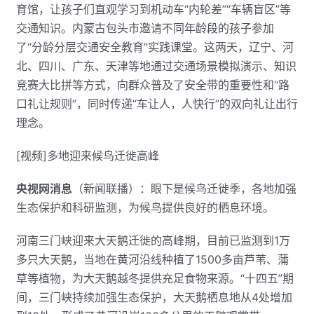
育馆，让孩子们直观学习到机动车“内轮差”“车辆盲区”等
交通知识。内蒙古包头市邀请不同年龄段的孩子参加
了“分龄分层交通安全教育”实践课堂。这两天，辽宁、河
北、四川、广东、天津等地通过交通场景模拟演示、知识
竞赛大比拼等方式，向群众普及了安全带的重要性和“路
口礼让规则”，同时传递“车让人，人快行”的双向礼让出行
理念。
[视频]多地迎来候鸟迁徙高峰
央视网消息
（新闻联播）：眼下是候鸟迁徙季，各地加强
生态保护和科研监测，为候鸟提供良好的栖息环境。
河南三门峡迎来大天鹅迁徙的高峰期，目前已监测到1万
多只大天鹅，当地在黄河沿线种植了1500多亩芦苇、蒲
草等植物，为大天鹅越冬提供充足食物来源。“十四五”期
间，三门峡持续加强生态保护，大天鹅栖息地从4处增加