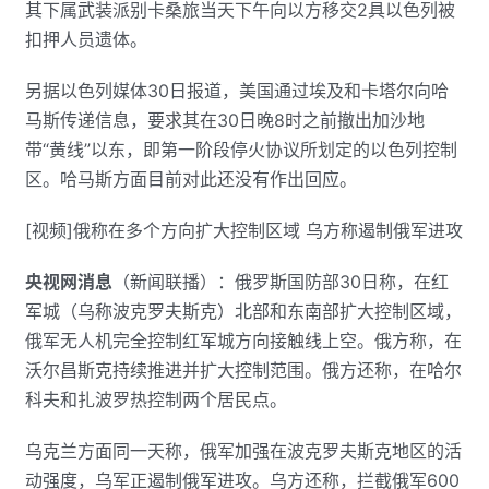
其下属武装派别卡桑旅当天下午向以方移交2具以色列被
扣押人员遗体。
另据以色列媒体30日报道，美国通过埃及和卡塔尔向哈
马斯传递信息，要求其在30日晚8时之前撤出加沙地
带“黄线”以东，即第一阶段停火协议所划定的以色列控制
区。哈马斯方面目前对此还没有作出回应。
[视频]俄称在多个方向扩大控制区域 乌方称遏制俄军进攻
央视网消息
（新闻联播）：俄罗斯国防部30日称，在红
军城（乌称波克罗夫斯克）北部和东南部扩大控制区域，
俄军无人机完全控制红军城方向接触线上空。俄方称，在
沃尔昌斯克持续推进并扩大控制范围。俄方还称，在哈尔
科夫和扎波罗热控制两个居民点。
乌克兰方面同一天称，俄军加强在波克罗夫斯克地区的活
动强度，乌军正遏制俄军进攻。乌方还称，拦截俄军600