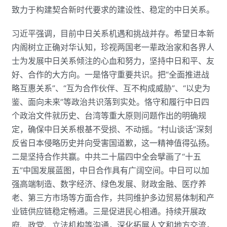
致力于构建契合新时代要求的建设性、稳定的中日关系。
习近平强调，目前中日关系机遇和挑战并存。希望日本新
内阁树立正确对华认知，珍视两国老一辈政治家和各界人
士为发展中日关系倾注的心血和努力，坚持中日和平、友
好、合作的大方向。一是恪守重要共识。把“全面推进战
略互惠关系”、“互为合作伙伴、互不构成威胁”、“以史为
鉴、面向未来”等政治共识落到实处。恪守和履行中日四
个政治文件就历史、台湾等重大原则问题作出的明确规
定，确保中日关系根基不受损、不动摇。“村山谈话”深刻
反省日本侵略历史并向受害国道歉，这一精神值得弘扬。
二是坚持合作共赢。中共二十届四中全会擘画了“十五
五”中国发展蓝图，中日合作具有广阔空间。中日可以加
强高端制造、数字经济、绿色发展、财政金融、医疗养
老、第三方市场等方面合作，共同维护多边贸易体制和产
业链供应链稳定畅通。三是促进民心相通。持续开展政
府、政党、立法机构等沟通，深化拓展人文和地方交流，