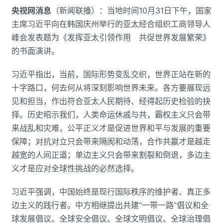
央视网消息
（新闻联播）：当地时间10月31日下午，国家
主席习近平向在韩国庆州举行的亚太经合组织工商领导人
峰会发表题为《发挥亚太引领作用 共促世界发展繁荣》
的书面演讲。
习近平指出，当前，国际形势变乱交织，世界正站在新的
十字路口，何去何从将深刻影响世界未来。各方要展现远
见和担当，作出符合亚太人民期待、经得起历史检验的抉
择。历史昭示我们，人类命运休戚与共，霸权主义只会带
来战乱和灾难，公平正义才是促进世界和平与发展的重要
保障；对抗对立只会带来隔阂和动荡，合作共赢才是越走
越宽的人间正道；单边主义只会带来割裂和倒退，多边主
义才是应对全球性挑战的必然选择。
习近平强调，中国始终是现行国际秩序的维护者、真正多
边主义的践行者。中方相继提出共建“一带一路”倡议和全
球发展倡议、全球安全倡议、全球文明倡议、全球治理倡